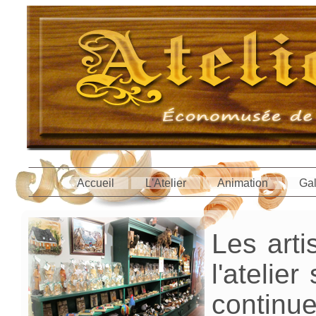
Accueil
L'Atelier
Animation
Gal
Les arti
l'atelier
continu